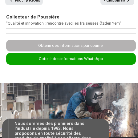
Produit précédent
Produit suivant
Collecteur de Poussière
Tous droits réservés © 2024
Tous les textes et images de notre site Internet sont réservés.
"Qualité et innovation : rencontre avec les fraiseuses Özden Yem"
Ils ne peuvent pas être utilisés sans autorisation et attribution appropriée.
Obtenir des informations par courrier
Obtenir des informations WhatsApp
Nous sommes des pionniers dans
l'industrie depuis 1993. Nous
proposons en toute sécurité des