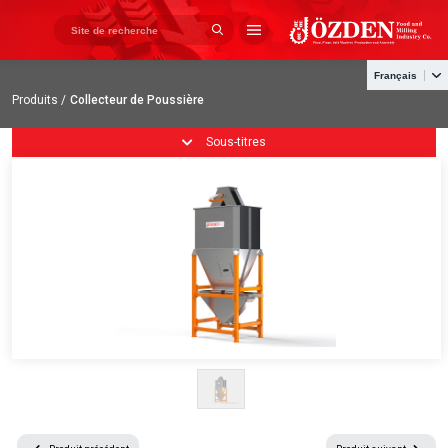
×
×
Propos de Nous
Français
Produits /
Collecteur de Poussière
» Page d'accueil
Produits
Sous-titres
» Propos de Nous
Productions
» Produits
Projects
Catalogue
» Productions
Contactez
» Projects
» Catalogue
» Contactez
+90 332 345 03 25
info@ozdenyemmak.com